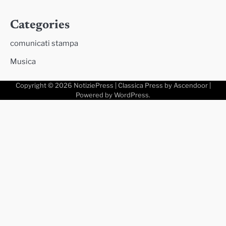
Categories
comunicati stampa
Musica
Copyright © 2026
NotiziePress
| Classica Press by
Ascendoor
|
Powered by
WordPress
.