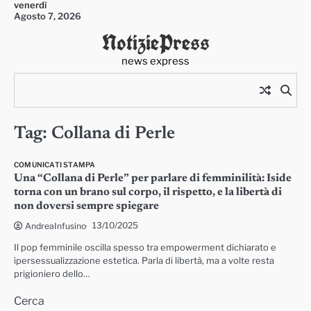
venerdì
Skip
Agosto 7, 2026
to
NotiziePress
content
news express
Tag:
Collana di Perle
COMUNICATI STAMPA
Una “Collana di Perle” per parlare di femminilità: Iside
torna con un brano sul corpo, il rispetto, e la libertà di
non doversi sempre spiegare
13/10/2025
AndreaInfusino
Il pop femminile oscilla spesso tra empowerment dichiarato e
ipersessualizzazione estetica. Parla di libertà, ma a volte resta
prigioniero dello…
Cerca