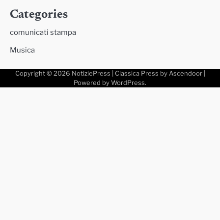
Categories
comunicati stampa
Musica
Copyright © 2026
NotiziePress
| Classica Press by
Ascendoor
|
Powered by
WordPress
.