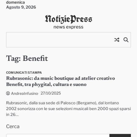
domenica
Skip
Agosto 9, 2026
to
NotiziePress
content
news express
Tag:
Benefit
COMUNICATI STAMPA
Rubrasonic: da music boutique ad atelier creativo
Benefit, tra phygital, cultura e suono
27/10/2025
AndreaInfusino
Rubrasonic, dalla sua sede di Palosco (Bergamo), dal lontano
2002 sonorizza con le sue selezioni musicali ben 2000 spazi sparsi
in 26…
Cerca