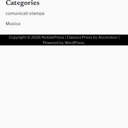
Categories
comunicati stampa
Musica
Copyright © 2026
NotiziePress
| Classica Press by
Ascendoor
|
Powered by
WordPress
.