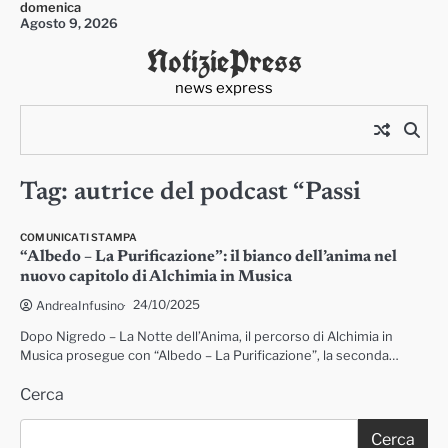
domenica
Skip
Agosto 9, 2026
to
NotiziePress
content
news express
Tag:
autrice del podcast “Passi
COMUNICATI STAMPA
“Albedo – La Purificazione”: il bianco dell’anima nel
nuovo capitolo di Alchimia in Musica
24/10/2025
AndreaInfusino
Dopo Nigredo – La Notte dell’Anima, il percorso di Alchimia in
Musica prosegue con “Albedo – La Purificazione”, la seconda…
Cerca
Cerca