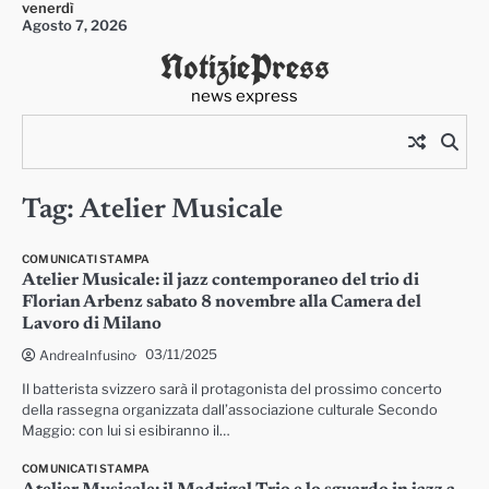
venerdì
Skip
Agosto 7, 2026
to
NotiziePress
content
news express
Tag:
Atelier Musicale
COMUNICATI STAMPA
Atelier Musicale: il jazz contemporaneo del trio di
Florian Arbenz sabato 8 novembre alla Camera del
Lavoro di Milano
03/11/2025
AndreaInfusino
Il batterista svizzero sarà il protagonista del prossimo concerto
della rassegna organizzata dall’associazione culturale Secondo
Maggio: con lui si esibiranno il…
COMUNICATI STAMPA