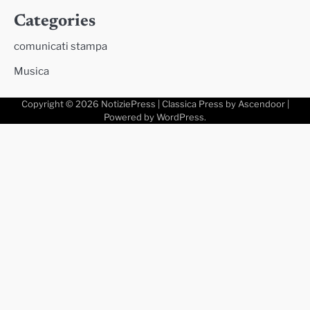
Categories
comunicati stampa
Musica
Copyright © 2026
NotiziePress
| Classica Press by
Ascendoor
|
Powered by
WordPress
.