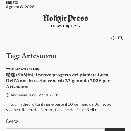
sabato
Skip
Agosto 8, 2026
to
NotiziePress
content
news express
Tag:
Artesuono
COMUNICATI STAMPA
精進 (Shōjin) il nuovo progetto del pianista Luca
Dell’Anna in uscita venerdì 23 gennaio 2026 per
Artesuono
23/01/2026
AndreaInfusino
Il tour in dieci città italiane parte il 30 gennaio da Udine, poi
Vicenza, Rovereto, Ferrara, Cividale del Friuli, Biella,…
Cerca