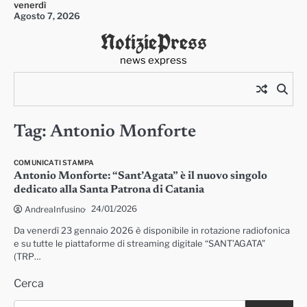
venerdì
Skip
Agosto 7, 2026
to
NotiziePress
content
news express
Tag:
Antonio Monforte
COMUNICATI STAMPA
Antonio Monforte: “Sant’Agata” è il nuovo singolo
dedicato alla Santa Patrona di Catania
24/01/2026
AndreaInfusino
Da venerdì 23 gennaio 2026 è disponibile in rotazione radiofonica
e su tutte le piattaforme di streaming digitale “SANT’AGATA”
(TRP…
Cerca