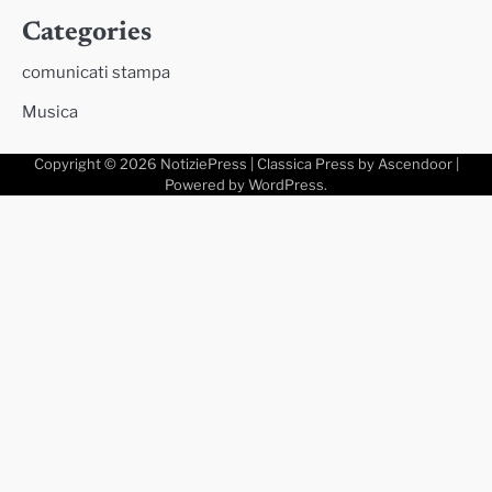
Categories
comunicati stampa
Musica
Copyright © 2026
NotiziePress
| Classica Press by
Ascendoor
|
Powered by
WordPress
.