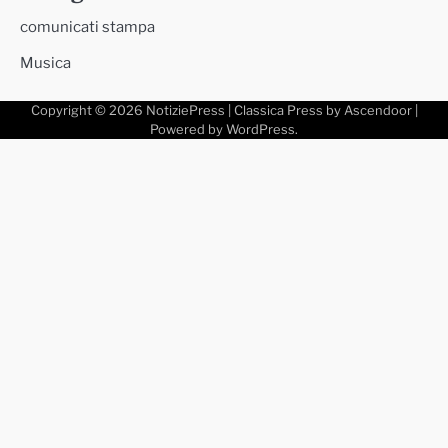
comunicati stampa
Musica
Copyright © 2026
NotiziePress
| Classica Press by
Ascendoor
|
Powered by
WordPress
.