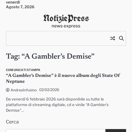
venerdì
Skip
Agosto 7, 2026
to
NotiziePress
content
news express
Tag:
“A Gambler’s Demise”
COMUNICATI STAMPA
“A Gambler’s Demise” è il nuovo album degli State Of
Neptune
02/02/2026
AndreaInfusino
Da venerdì 6 febbraio 2026 sarà disponibile su tutte le
piattaforme di streaming digitale, cd e vinile “A Gambler’s
Demise”…
Cerca