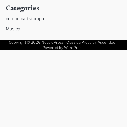
Categories
comunicati stampa
Musica
Copyright © 2026
NotiziePress
| Classica Press by
Ascendoor
|
Powered by
WordPress
.