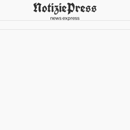
NotiziePress
news express